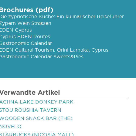
Brochures (pdf)
Die zypriotische Küche: Ein kulinarischer Reiseführer
Zypern Wein Strassen
EDEN Cyprus
Cyprus EDEN Routes
Gastronomic Calendar
EDEN Cultural Tourism: Orini Larnaka, Cyprus
Gastronomic Calendar Sweets&Pies
Verwandte Artikel
ACHNA LAKE DONΚEY PARK
STOU ROUSHIA TAVERN
WOODEN SNACK BAR (THE)
NOVELO
STARBUCKS (NICOSIA MALL)