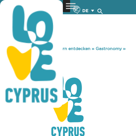
DE
You are here:
Home
»
Zypern entdecken
»
Gastronomy
»
SALT & FIRE
SALT & FIRE