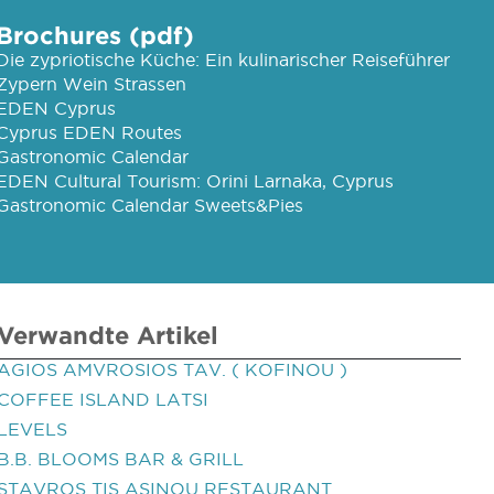
Brochures (pdf)
Die zypriotische Küche: Ein kulinarischer Reiseführer
Zypern Wein Strassen
EDEN Cyprus
Cyprus EDEN Routes
Gastronomic Calendar
EDEN Cultural Tourism: Orini Larnaka, Cyprus
Gastronomic Calendar Sweets&Pies
Verwandte Artikel
AGIOS AMVROSIOS TAV. ( KOFINOU )
COFFEE ISLAND LATSI
LEVELS
B.B. BLOOMS BAR & GRILL
STAVROS TIS ASINOU RESTAURANT