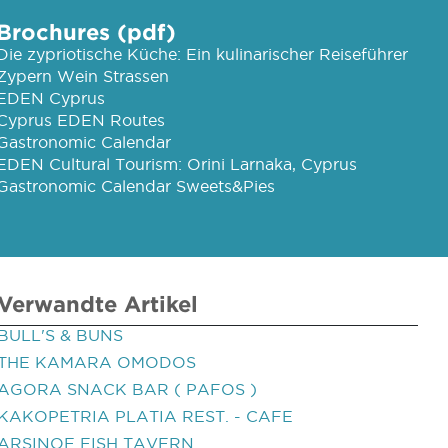
Brochures (pdf)
Die zypriotische Küche: Ein kulinarischer Reiseführer
Zypern Wein Strassen
EDEN Cyprus
Cyprus EDEN Routes
Gastronomic Calendar
EDEN Cultural Tourism: Orini Larnaka, Cyprus
Gastronomic Calendar Sweets&Pies
Verwandte Artikel
BULL'S & BUNS
THE KAMARA OMODOS
AGORA SNACK BAR ( PAFOS )
KAKOPETRIA PLATIA REST. - CAFE
ARSINOE FISH TAVERN