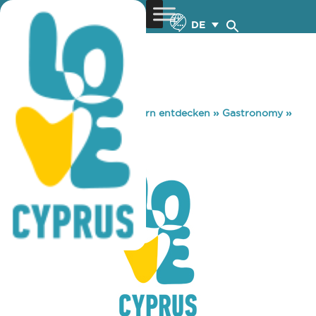
DE
You are here:
Home
»
Zypern entdecken
»
Gastronomy
»
SHAKE
SHAKE