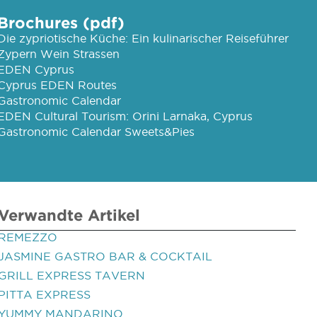
Brochures (pdf)
Die zypriotische Küche: Ein kulinarischer Reiseführer
Zypern Wein Strassen
EDEN Cyprus
Cyprus EDEN Routes
Gastronomic Calendar
EDEN Cultural Tourism: Orini Larnaka, Cyprus
Gastronomic Calendar Sweets&Pies
Verwandte Artikel
REMEZZO
JASMINE GASTRO BAR & COCKTAIL
GRILL EXPRESS TAVERN
PITTA EXPRESS
YUMMY MANDARINO