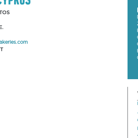
TOS
E.
akeries.com
T