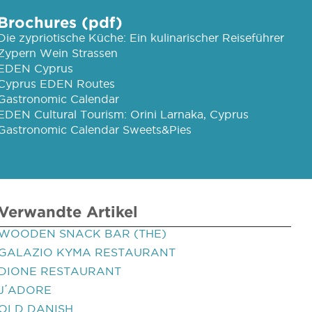
Brochures (pdf)
Die zypriotische Küche: Ein kulinarischer Reiseführer
Zypern Wein Strassen
EDEN Cyprus
Cyprus EDEN Routes
Gastronomic Calendar
EDEN Cultural Tourism: Orini Larnaka, Cyprus
Gastronomic Calendar Sweets&Pies
Verwandte Artikel
WOODEN SNACK BAR (THE)
GALAZIO KYMA RESTAURANT
DIONE RESTAURANT
J΄ADORE
OLD DANISH