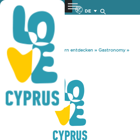
DE
You are here:
Home
»
Zypern entdecken
»
Gastronomy
»
SLLIP CLUB
SLLIP CLUB