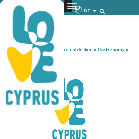
DE
You are here:
Home
»
Zypern entdecken
»
Gastronomy
»
SMOKY FLAME
SMOKY FLAME