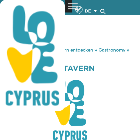
DE
You are here:
Home
»
Zypern entdecken
»
Gastronomy
»
TO LIODENDRO TAVERN
TO LIODENDRO TAVERN