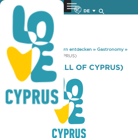
DE
You are here:
Home
»
Zypern entdecken
»
Gastronomy
»
STARBUCKS (MALL OF CYPRUS)
STARBUCKS (MALL OF CYPRUS)