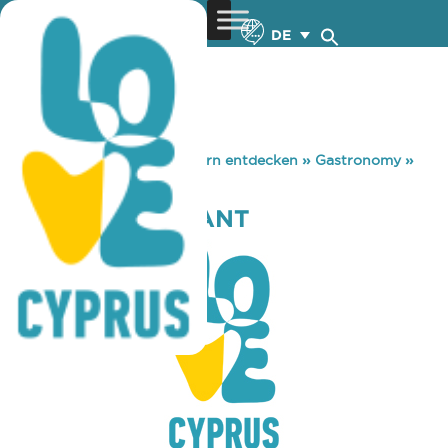
DE
You are here:
Home
»
Zypern entdecken
»
Gastronomy
»
STEGI RESTAURANT
STEGI RESTAURANT