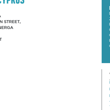
A
N STREET,
ONERGA
T