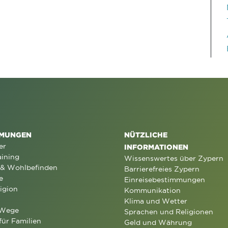
MUNGEN
NÜTZLICHE
er
INFORMATIONEN
aining
Wissenswertes über Zypern
 & Wohlbefinden
Barrierefreies Zypern
e
Einreisebestimmungen
igion
Kommunikation
Klima und Wetter
 Wege
Sprachen und Religionen
für Familien
Geld und Währung