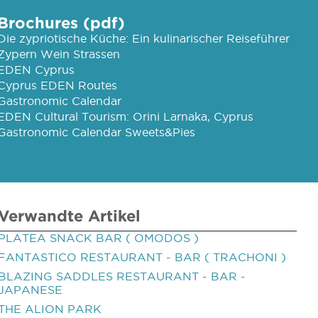
Brochures (pdf)
Die zypriotische Küche: Ein kulinarischer Reiseführer
Zypern Wein Strassen
EDEN Cyprus
Cyprus EDEN Routes
Gastronomic Calendar
EDEN Cultural Tourism: Orini Larnaka, Cyprus
Gastronomic Calendar Sweets&Pies
Verwandte Artikel
PLATEA SNACK BAR ( OMODOS )
FANTASTICO RESTAURANT - BAR ( TRACHONI )
BLAZING SADDLES RESTAURANT - BAR -
JAPANESE
THE ALION PARK