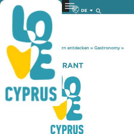
DE
You are here:
Home
»
Zypern entdecken
»
Gastronomy
»
TAKKOS RESTAURANT
TAKKOS RESTAURANT