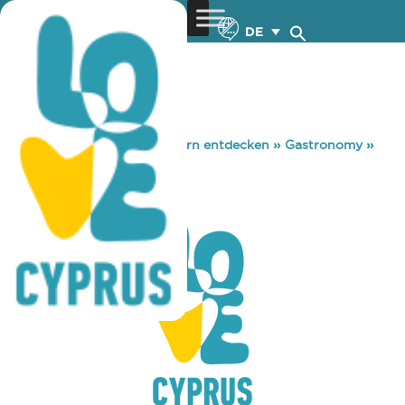
DE
You are here:
Home
»
Zypern entdecken
»
Gastronomy
»
TASTERS
TASTERS