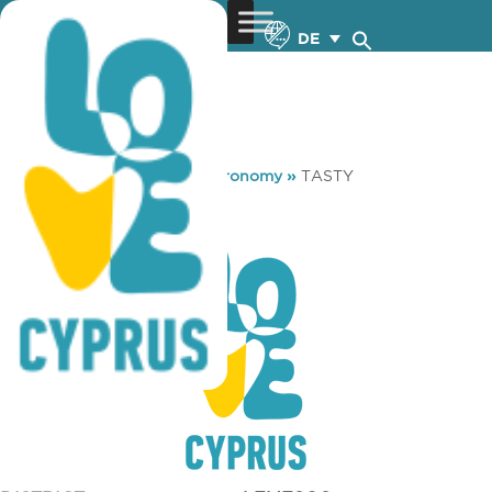
DE
You are here:
Home
»
Gastronomy
»
TASTY
TASTY