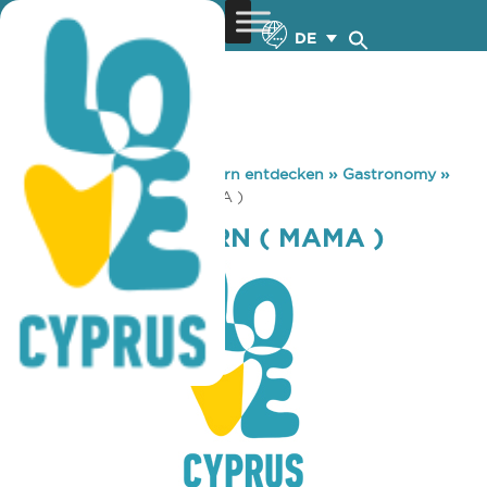
DE
You are here:
Home
»
Zypern entdecken
»
Gastronomy
»
VASSANO TAVERN ( MAMA )
VASSANO TAVERN ( MAMA )