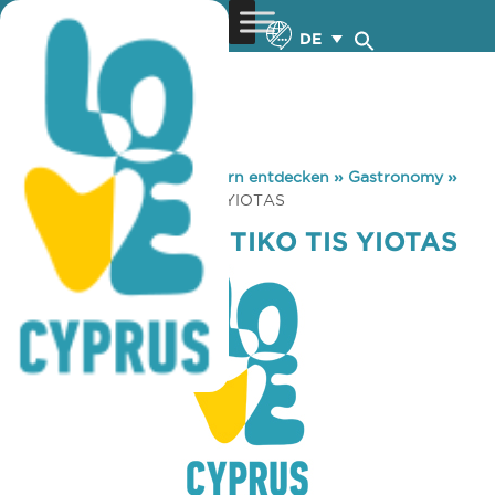
DE
You are here:
Home
»
Zypern entdecken
»
Gastronomy
»
TAVERNA TO SPITIKO TIS YIOTAS
TAVERNA TO SPITIKO TIS YIOTAS