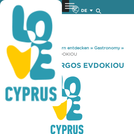
DE
You are here:
Home
»
Zypern entdecken
»
Gastronomy
»
TAVERNAKI GIORGOS EVDOKIOU
TAVERNAKI GIORGOS EVDOKIOU