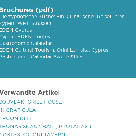
Brochures (pdf)
Die zypriotische Küche: Ein kulinarischer Reiseführer
Zypern Wein Strassen
EDEN Cyprus
Cyprus EDEN Routes
Gastronomic Calendar
EDEN Cultural Tourism: Orini Larnaka, Cyprus
Gastronomic Calendar Sweets&Pies
Verwandte Artikel
SOUVLAKI GRILL HOUSE
IN CRATICULA
ERGON DELI
THOMAS SNACK BAR ( PROTARAS )
COSTAS KOLONI TAVERN