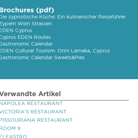
Brochures (pdf)
Die zypriotische Küche: Ein kulinarischer Reiseführer
Zypern Wein Strassen
EDEN Cyprus
Cyprus EDEN Routes
Gastronomic Calendar
EDEN Cultural Tourism: Orini Larnaka, Cyprus
Gastronomic Calendar Sweets&Pies
Verwandte Artikel
NAPOLEA RESTAURANT
VICTORIA'S RESTAURANT
PISSOURIANA RESTAURANT
ROOM 9
ELEASTRO