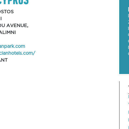
STOS
I
OU AVENUE,
ALIMNI
anpark.com
ecianhotels.com/
ANT