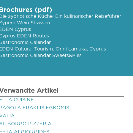
Brochures (pdf)
Die zypriotische Küche: Ein kulinarischer Reiseführer
Zypern Wein Strassen
EDEN Cyprus
Cyprus EDEN Routes
Gastronomic Calendar
EDEN Cultural Tourism: Orini Larnaka, Cyprus
Gastronomic Calendar Sweets&Pies
Verwandte Artikel
ELLA CUISINE
PAGOTA ERAKLIS EGKOMIS
VALIA
AL BORGO PIZZERIA
EFTA AI GIORGIDES