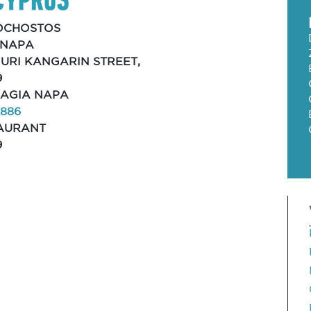
OCHOSTOS
 NAPA
OURI KANGARIN STREET,
9
 AGIA NAPA
2886
AURANT
9