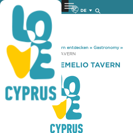
DE
You are here:
Home
»
Zypern entdecken
»
Gastronomy
»
THEODOTOU THEMELIO TAVERN
THEODOTOU THEMELIO TAVERN