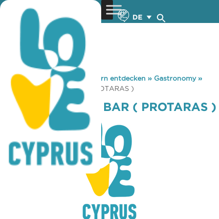
DE
You are here:
Home
»
Zypern entdecken
»
Gastronomy
»
THOMAS SNACK BAR ( PROTARAS )
THOMAS SNACK BAR ( PROTARAS )