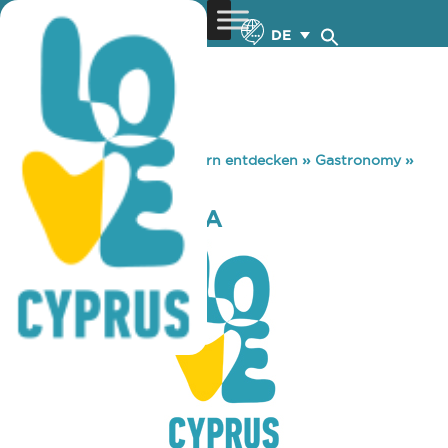
DE
You are here:
Home
»
Zypern entdecken
»
Gastronomy
»
TO PALIO SINEMA
TO PALIO SINEMA