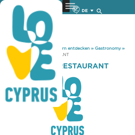
DE
You are here:
Home
»
Zypern entdecken
»
Gastronomy
»
TTASIS FAMILY RESTAURANT
TTASIS FAMILY RESTAURANT