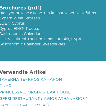
Brochures (pdf)
Die zypriotische Küche: Ein kulinarischer Reiseführer
Zypern Wein Strassen
EDEN Cyprus
Cyprus EDEN Routes
Gastronomic Calendar
EDEN Cultural Tourism: Orini Larnaka, Cyprus
Gastronomic Calendar Sweets&Pies
Verwandte Artikel
TAVERNA TEFKROS KAMARON
ONAR
PRINCESSA GIORGIA STEAK HOUSE
GEFSI RESTAURANT ( AGIOS ATHANASIOS )
SKYLIGHT CAFE ( PYLA )