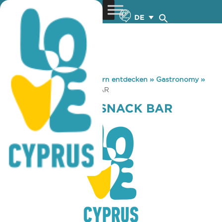
DE
You are here:
Home
»
Zypern entdecken
»
Gastronomy
»
TWO FLOWERS SNACK BAR
TWO FLOWERS SNACK BAR