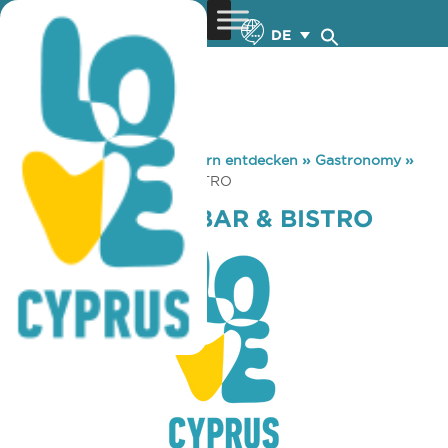
DE
You are here:
Home
»
Zypern entdecken
»
Gastronomy
»
VINTAGE WINE BAR & BISTRO
VINTAGE WINE BAR & BISTRO