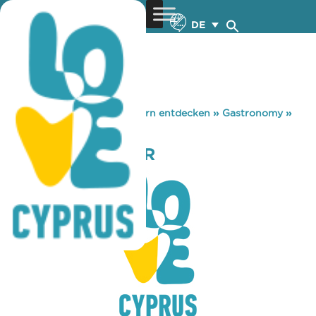
DE
You are here:
Home
»
Zypern entdecken
»
Gastronomy
»
VOLTA WINE BAR
VOLTA WINE BAR