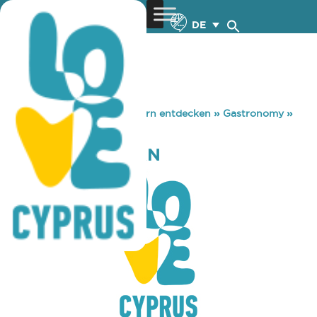
DE
You are here:
Home
»
Zypern entdecken
»
Gastronomy
»
VOUKANI TAVERN
VOUKANI TAVERN