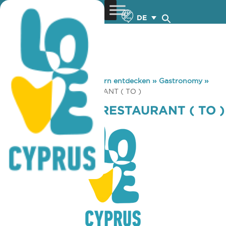
DE
You are here:
Home
»
Zypern entdecken
»
Gastronomy
»
VOUNO FAMILY RESTAURANT ( TO )
VOUNO FAMILY RESTAURANT ( TO )