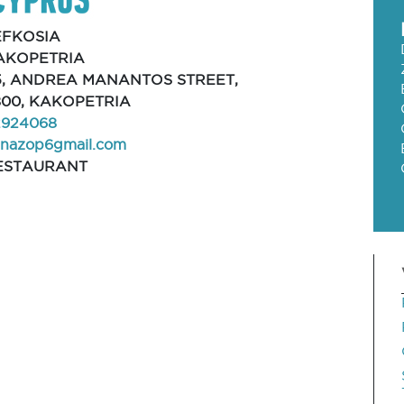
EFKOSIA
AKOPETRIA
5, ANDREA MANANTOS STREET,
800, KAKOPETRIA
2924068
anazop6gmail.com
ESTAURANT