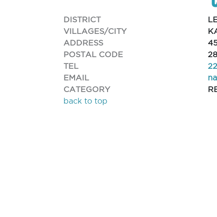
DISTRICT
L
VILLAGES/CITY
K
ADDRESS
4
POSTAL CODE
2
TEL
2
EMAIL
n
CATEGORY
R
back to top