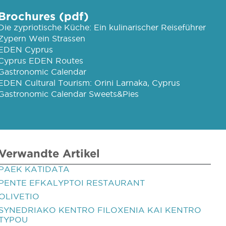
Brochures (pdf)
Die zypriotische Küche: Ein kulinarischer Reiseführer
Zypern Wein Strassen
EDEN Cyprus
Cyprus EDEN Routes
Gastronomic Calendar
EDEN Cultural Tourism: Orini Larnaka, Cyprus
Gastronomic Calendar Sweets&Pies
Verwandte Artikel
PAEK KATIDATA
PENTE EFKALYPTOI RESTAURANT
OLIVETIO
SYNEDRIAKO KENTRO FILOXENIA KAI KENTRO
TYPOU