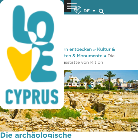
DE
You are here:
Home
»
Zypern entdecken
»
Kultur &
Religion
»
Sehenswürdigkeiten & Monumente
»
Die
archäologische Ausgrabungsstätte von Kition
Die archäologische