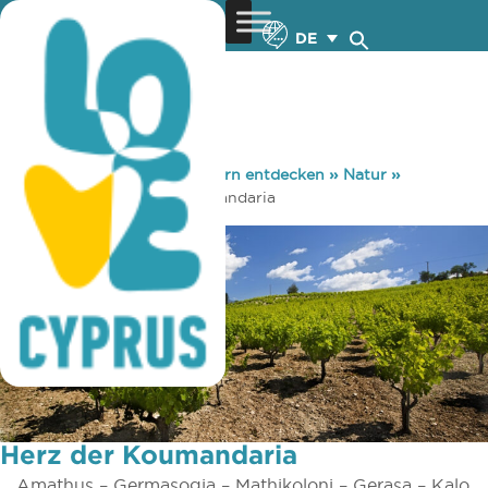
DE
You are here:
Home
»
Zypern entdecken
»
Natur
»
Radsport
»
Herz der Koumandaria
Herz der Koumandaria
Amathus – Germasogia – Mathikoloni – Gerasa – Kalo