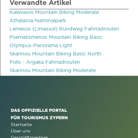
Verwandte Artikel
Kalavasos Mountain Biking Moderate
Athalassa-Nationalpark
Lemesos (Limassol) Rundweg Fahrradrouten
Psematismenos Mountain Biking Basic
Olympus-Panorama Light
Skarinou Mountain Biking Basic North
Polis - Argaka Fahrradrouten
Skarinou Mountain Biking Moderate
DAS OFFIZIELLE PORTAL
FÜR TOURISMUS ZYPERN
Startseite
Über uns
Geschäftspartner