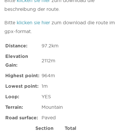
Bitte
klicken sie hier
zum download die
beschreibung der route.
Bitte
klicken sie hier
zum download die route im
gpx-format.
Distance:
97.2km
Elevation
2112m
Gain:
Highest point:
964m
Lowest point:
1m
Loop:
YES
Terrain:
Mountain
Road surface:
Paved
Section
Total