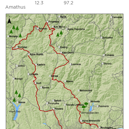
12.3
97.2
Amathus