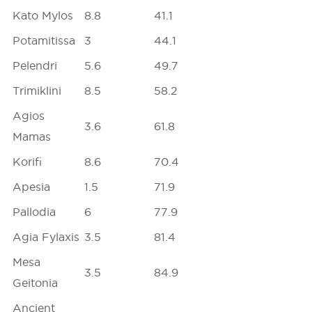
Kato Mylos
8.8
41.1
Potamitissa
3
44.1
Pelendri
5.6
49.7
Trimiklini
8.5
58.2
Agios
3.6
61.8
Mamas
Korifi
8.6
70.4
Apesia
1.5
71.9
Pallodia
6
77.9
Agia Fylaxis
3.5
81.4
Mesa
3.5
84.9
Geitonia
Ancient