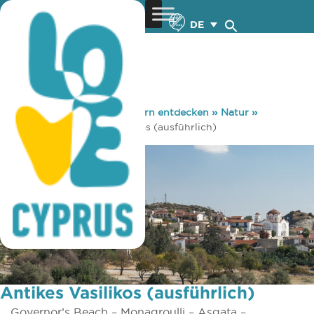
DE
You are here:
Home
»
Zypern entdecken
»
Natur
»
Radsport
»
Antikes Vasilikos (ausführlich)
Antikes Vasilikos (ausführlich)
Governor’s Beach – Monagroulli – Asgata –