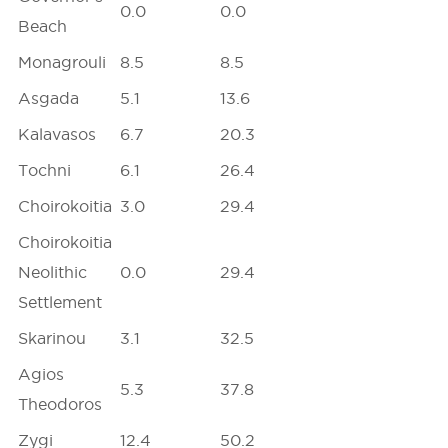
0.0
0.0
Beach
Monagrouli
8.5
8.5
Asgada
5.1
13.6
Kalavasos
6.7
20.3
Tochni
6.1
26.4
Choirokoitia
3.0
29.4
Choirokoitia
Neolithic
0.0
29.4
Settlement
Skarinou
3.1
32.5
Agios
5.3
37.8
Theodoros
Zygi
12.4
50.2