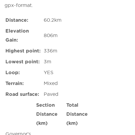
gpx-format.
Distance:
60.2km
Elevation
806m
Gain:
Highest point:
336m
Lowest point:
3m
Loop:
YES
Terrain:
Mixed
Road surface:
Paved
Section
Total
Distance
Distance
(km)
(km)
Governor’s