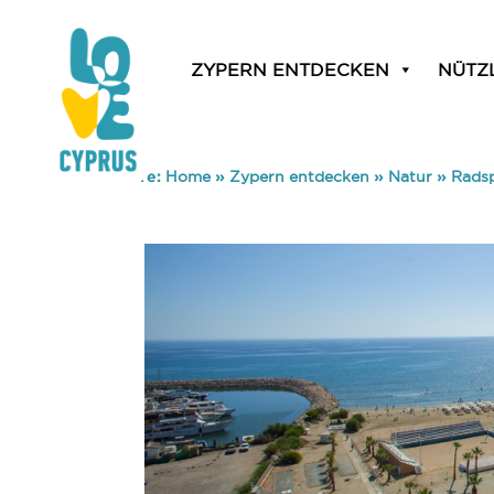
ZYPERN ENTDECKEN
NÜTZ
You are here:
Home
»
Zypern entdecken
»
Natur
»
Rads