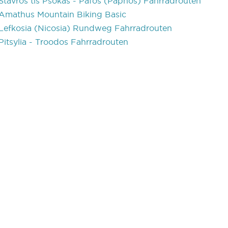
Stavros tis Psokas - Pafos (Paphos) Fahrradrouten
Amathus Mountain Biking Basic
Lefkosia (Nicosia) Rundweg Fahrradrouten
Pitsylia - Troodos Fahrradrouten