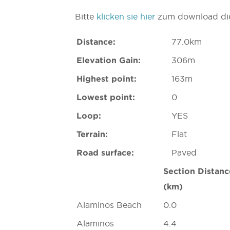
Bitte
klicken sie hier
zum download die
Distance:
77.0km
Elevation Gain:
306m
Highest point:
163m
Lowest point:
0
Loop:
YES
Terrain:
Flat
Road surface:
Paved
Section Distanc
(km)
Alaminos Beach
0.0
Alaminos
4.4