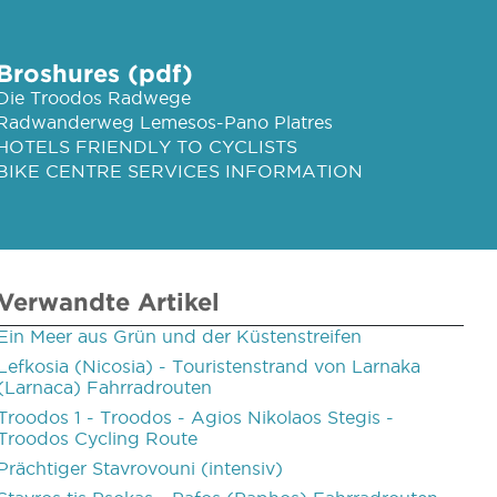
Broshures (pdf)
Die Troodos Radwege
Radwanderweg Lemesos-Pano Platres
HOTELS FRIENDLY TO CYCLISTS
BIKE CENTRE SERVICES INFORMATION
Verwandte Artikel
Ein Meer aus Grün und der Küstenstreifen
Lefkosia (Nicosia) - Touristenstrand von Larnaka
(Larnaca) Fahrradrouten
Troodos 1 - Troodos - Agios Nikolaos Stegis -
Troodos Cycling Route
Prächtiger Stavrovouni (intensiv)