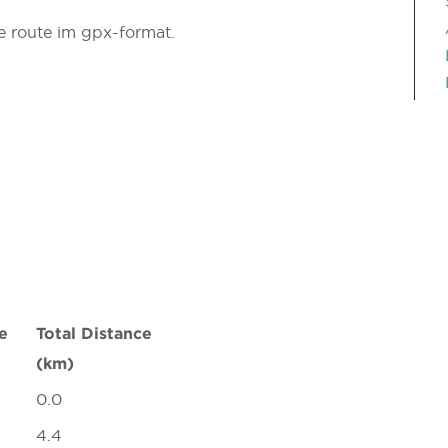
 route im gpx-format.
e
Total Distance
(km)
0.0
4.4