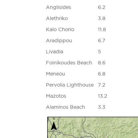
Anglisides
6.2
Alethriko
3.8
Kalo Chorio
11.8
Aradippou
6.7
Livadia
5
Foinikoudes Beach
8.6
Meneou
6.8
Pervolia Lighthouse
7.2
Mazotos
13.2
Alaminos Beach
3.3