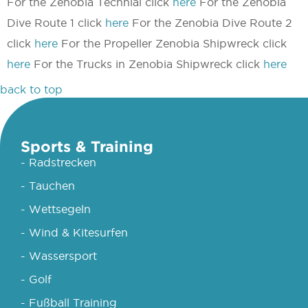
For the Zenobia Technial click
here
For the Zenobia
Dive Route 1 click
here
For the Zenobia Dive Route 2
click
here
For the Propeller Zenobia Shipwreck click
here
For the Trucks in Zenobia Shipwreck click
here
back to top
Sports & Training
- Radstrecken
- Tauchen
- Wettsegeln
- Wind & Kitesurfen
- Wassersport
- Golf
- Fußball Training