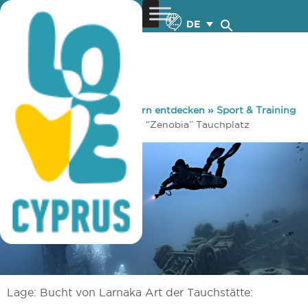
DE
You are here:
Home
»
Zypern entdecken
»
Sport & Training
»
Tauchen
»
Das Wrack der “Zenobia” Tauchplatz
Lage: Bucht von Larnaka Art der Tauchstätte: