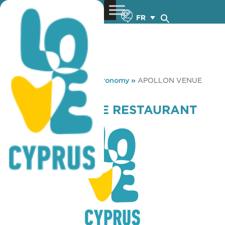
FR
You are here:
Home
»
Gastronomy
»
APOLLON VENUE
RESTAURANT
APOLLON VENUE RESTAURANT