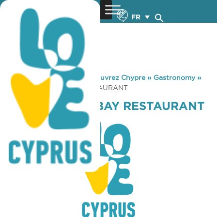
FR
You are here:
Home
»
Découvrez Chypre
»
Gastronomy
»
ARAPIS CORAL BAY RESTAURANT
ARAPIS CORAL BAY RESTAURANT