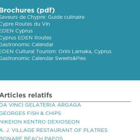
Brochures (pdf)
Saveurs de Chypre: Guide culinaire
Cypre Routes du Vin
EDEN Cyprus
Cyprus EDEN Routes
Gastronomic Calendar
EDEN Cultural Tourism: Orini Larnaka, Cyprus
Gastronomic Calendar Sweets&Pies
Articles relatifs
DA VINCI GELATERIA ARGAGA
GEORGES FISH & CHIPS
NIKEION KENTRO DEXIOSEON
A. J. VILLAGE RESTAURANT OF PLATRES
BONARE BEACH PAFOS