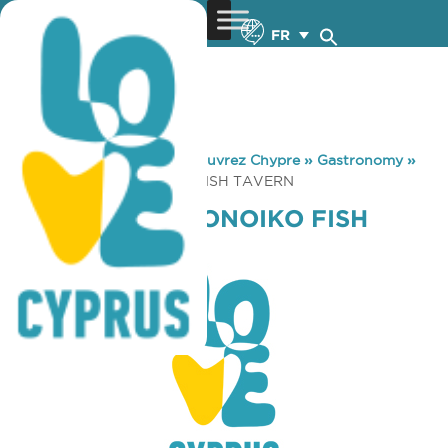
FR
You are here:
Home
»
Découvrez Chypre
»
Gastronomy
»
MARKOS – LEFKONOIKO FISH TAVERN
MARKOS – LEFKONOIKO FISH
TAVERN