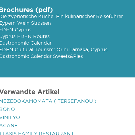
Brochures (pdf)
Die zypriotische Küche: Ein kulinarischer Reiseführer
Zypern Wein Strassen
EDEN Cyprus
Cyprus EDEN Routes
Gastronomic Calendar
EDEN Cultural Tourism: Orini Larnaka, Cyprus
Gastronomic Calendar Sweets&Pies
Verwandte Artikel
MEZEDOKAMOMATA ( TERSEFANOU )
BONO
VINILYO
ACANE
TTASIS FAMILY RESTAURANT