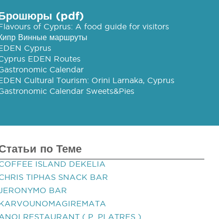
Брошюры (pdf)
Flavours of Cyprus: A food guide for visitors
Кипр Винные маршруты
EDEN Cyprus
Cyprus EDEN Routes
Gastronomic Calendar
EDEN Cultural Tourism: Orini Larnaka, Cyprus
Gastronomic Calendar Sweets&Pies
Статьи по Теме
COFFEE ISLAND DEKELIA
CHRIS TIPHAS SNACK BAR
JERONYMO BAR
KARVOUNOMAGIREMATA
ANOI RESTAURANT ( P. PLATRES )