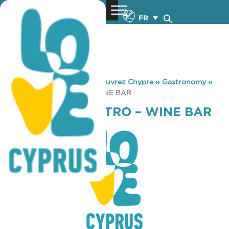
FR
You are here:
Home
»
Découvrez Chypre
»
Gastronomy
»
BOULEVARD BISTRO – WINE BAR
BOULEVARD BISTRO – WINE BAR