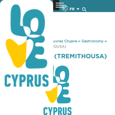
FR
You are here:
Home
»
Découvrez Chypre
»
Gastronomy
»
OLLIE’S TAVERN (TREMITHOUSA)
OLLIE’S TAVERN (TREMITHOUSA)