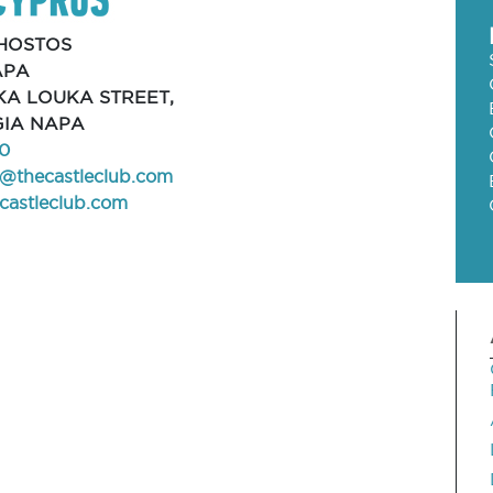
HOSTOS
APA
KA LOUKA STREET,
GIA NAPA
0
s@thecastleclub.com
astleclub.com