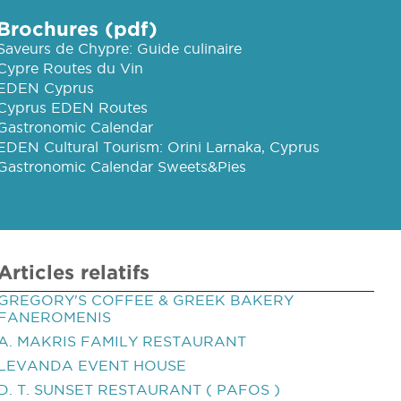
Brochures (pdf)
Saveurs de Chypre: Guide culinaire
Cypre Routes du Vin
EDEN Cyprus
Cyprus EDEN Routes
Gastronomic Calendar
EDEN Cultural Tourism: Orini Larnaka, Cyprus
Gastronomic Calendar Sweets&Pies
Articles relatifs
GREGORY'S COFFEE & GREEK BAKERY
FANEROMENIS
A. MAKRIS FAMILY RESTAURANT
LEVANDA EVENT HOUSE
D. T. SUNSET RESTAURANT ( PAFOS )