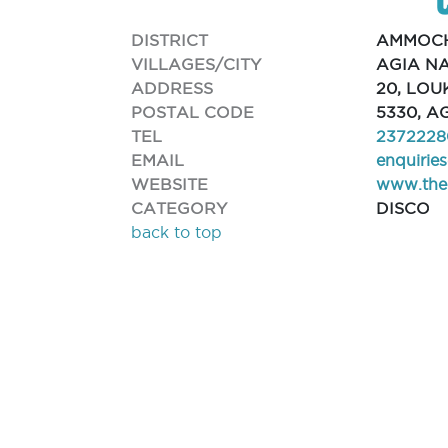
DISTRICT
AMMOC
VILLAGES/CITY
AGIA N
ADDRESS
20, LOU
POSTAL CODE
5330, A
TEL
2372228
EMAIL
enquirie
WEBSITE
www.thec
CATEGORY
DISCO
back to top