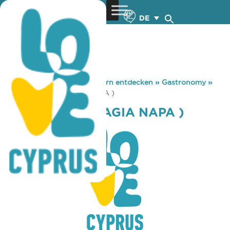
DE
You are here:
Home
»
Zypern entdecken
»
Gastronomy
»
CASTLE CLUB ( AGIA NAPA )
CASTLE CLUB ( AGIA NAPA )