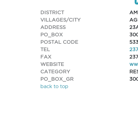
DISTRICT
AM
VILLAGES/CITY
AG
ADDRESS
23
PO_BOX
30
POSTAL CODE
53
TEL
23
FAX
23
WEBSITE
www
CATEGORY
RE
PO_BOX_GR
30
back to top