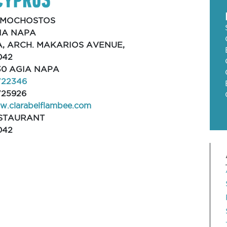
MOCHOSTOS
IA NAPA
A, ARCH. MAKARIOS AVENUE,
042
30 AGIA NAPA
722346
725926
.clarabelflambee.com
STAURANT
042